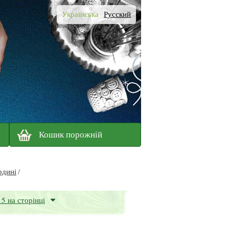
Українська
Русский
Кошик порожній
рдині
15 на сторінці