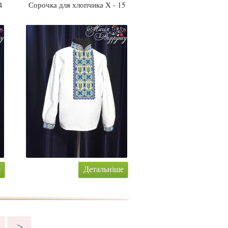
4
Сорочка для хлопчика Х - 15
е
Детальніше
>