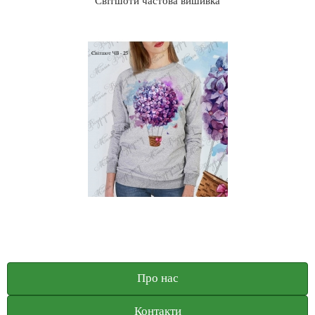
Світшоти частова вишивка
Про нас
Контакти