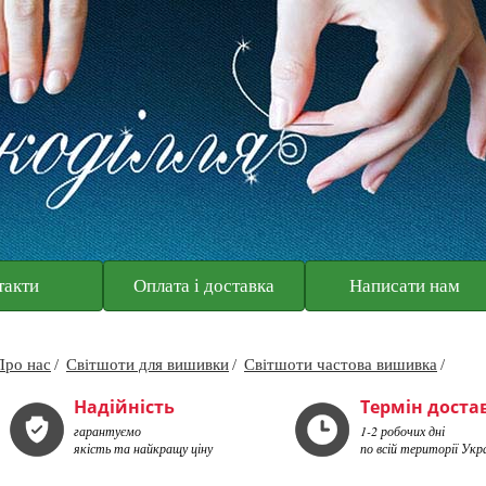
такти
Оплата і доставка
Написати нам
Про нас
Світшоти для вишивки
Світшоти частова вишивка
Надійність
Термін доста
гарантуємо
1-2 робочих дні
якість та найкращу ціну
по всій території Укр