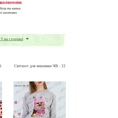
оволенням
 бісер та нитки
ої заготовки
15 на сторінці
1
Світшот для вишивки ЧВ - 22