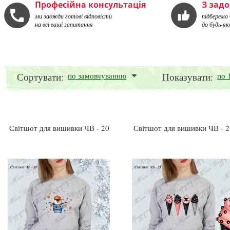
Професійна консультація
З зад
ми завжди готові відповісти
підберемо
на всі ваші запитання
до будь-як
Сортувати:
по замовчуванню
Показувати:
по 
Світшот для вишивки ЧВ - 20
Світшот для вишивки ЧВ - 2