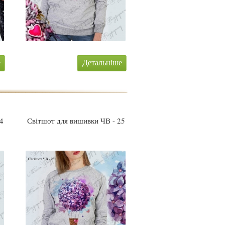
е
Детальніше
4
Світшот для вишивки ЧВ - 25