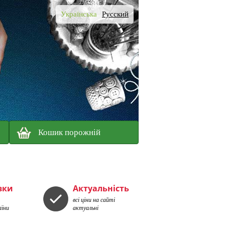
Українська
Русский
Кошик порожній
вки
Актуальність
всі ціни на сайті
аїни
актуальні