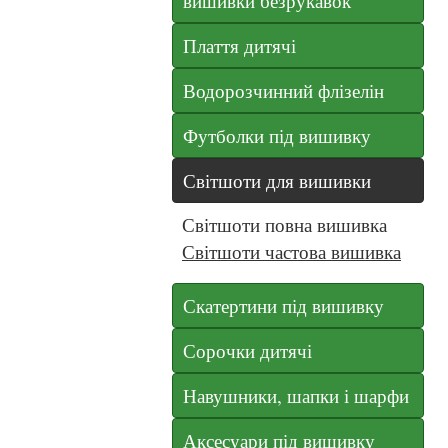
вишивки безрукавок
Плаття дитячі
Водорозчинний флізелін
Футболки під вишивку
Світшоти для вишивки
Світшоти повна вишивка
Світшоти частова вишивка
Скатертини під вишивку
Сорочки дитячі
Навушники, шапки і шарфи
Аксесуари під вишивку