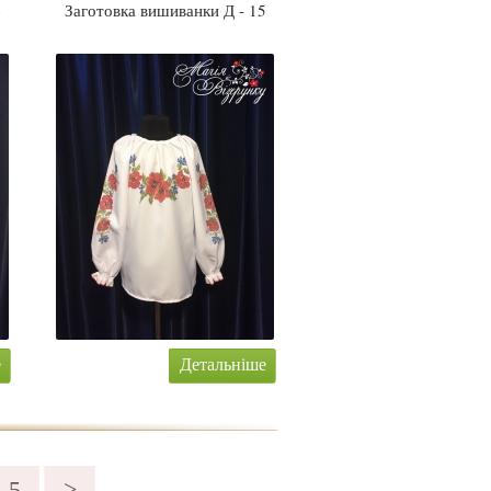
4
Заготовка вишиванки Д - 15
е
Детальніше
5
>