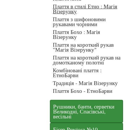
Плаття в стилі Етно : Магія
Візерунку
Плаття з шифоновими
рукавами чорними
Плаття Бохо : Магія
Візерунку
Плаття на короткий рукав
"Магія Візерунку"
Плаття на короткий рукав на
домотканому полотні
Комбіновані плаття :
ЕтноБарви
Традиція - Магія Візерунку
Плаття Бохо - ЕтноБарви
Рушники, банти, серветки
Великодні, Спасівські,
весільні
Бісер Preciosa №10