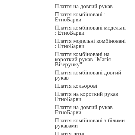
Плаття на довгий рукав
Плаття комбіновані :
ЕтноБарви
Плаття комбіновані модельні
: ЕтноБарви
Плаття модельні комбіновані
: ЕтноБарви
Плаття комбіновані на
короткий рукав "Магія
Візерунку"
Плаття комбіновані довгий
рукав
Плаття кольорові
Плаття на короткий рукав
ЕтноБарви
Плаття на довгий рукав
ЕтноБарви
Плаття комбіновані з білими
рукавами
Плаття літні