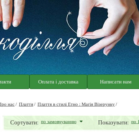
такти
Оплата і доставка
Написати нам
Про нас
Плаття
Плаття в стилі Етно : Магія Візерунку
Сортувати:
по замовчуванню
Показувати:
по 