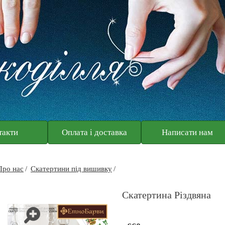
такти
Оплата і доставка
Написати нам
Про нас
Скатертини під вишивку
Скатертина Різдвяна