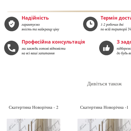
Надійність
Термін дос
гарантуємо
1-2 робочих дні
якість та найкращу ціну
по всій території У
Професійна консультація
З за
ми завжди готові відповісти
підберем
на всі ваші запитання
до будь-я
Дивіться також
Скатертина Новорічна - 2
Скатертина Новорічна -1