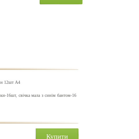
лін 12шт А4
чки-16шт, свічка мала з синім бантом-16
Купити