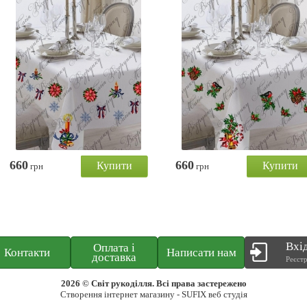
Купити
Купити
660
660
грн
грн
Вхід
Оплата і
Контакти
Написати нам
доставка
Реєстр
2026 © Світ рукоділля. Всі права застережено
Створення інтернет магазину
- SUFIX
веб студія