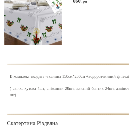
660
грн
В комплект входить -тканина 150см*250см +водорозчинний флізе
( свічка кутова-4шт, сніжинки-20шт, зелений бантик-24шт, дзвіно
шт)
Скатертина Різдвяна