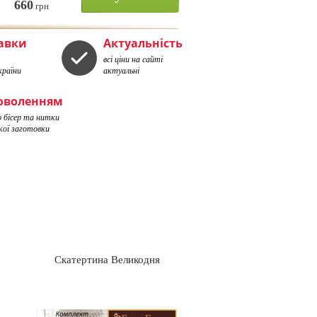
660
грн
тавки
Актуальність
всі ціни на сайті
країни
актуальні
доволенням
о бісер та нитки
кої заготовки
Скатертина Великодня