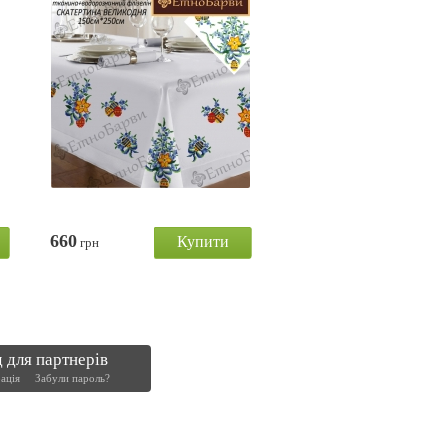
Купити
660
грн
 для партнерів
ація
Забули пароль?